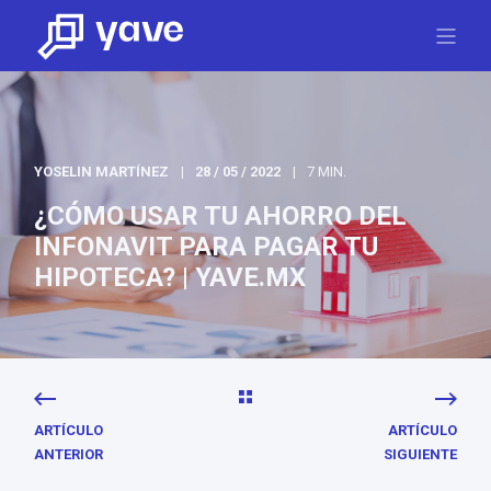
YOSELIN MARTÍNEZ
28 / 05 / 2022
7 MIN.
¿CÓMO USAR TU AHORRO DEL
INFONAVIT PARA PAGAR TU
HIPOTECA? | YAVE.MX
ARTÍCULO
ARTÍCULO
ANTERIOR
SIGUIENTE