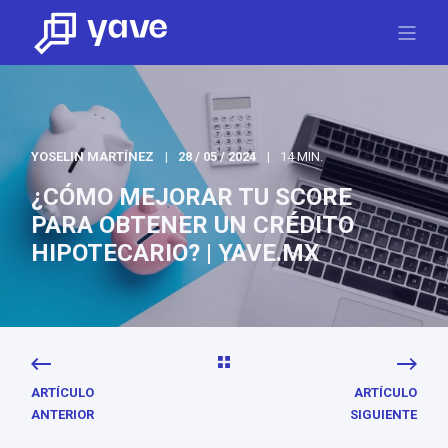
YOSELIN MARTÍNEZ
28 / 05 / 2024
14 MIN.
¿CÓMO MEJORAR TU SCORE
PARA OBTENER UN CRÉDITO
HIPOTECARIO? | YAVE.MX
ARTÍCULO
ARTÍCULO
ANTERIOR
SIGUIENTE